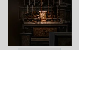
Retiros e Eventos
SOBRE NÓS
A FSSP é uma sociedade de vida
apostólica de direito pontifício. Os seus
membros são padres católicos, dedicados
ao ministério pastoral, e à formação e
santificação dos sacerdotes.