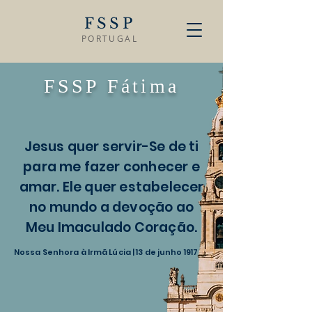
FSSP
PORTUGAL
FSSP Fátima
Jesus quer servir-Se de ti
para me fazer conhecer e
amar. Ele quer estabelecer
no mundo a devoção ao
Meu Imaculado Coração.
Nossa Senhora à Irmã Lúcia | 13 de junho 1917