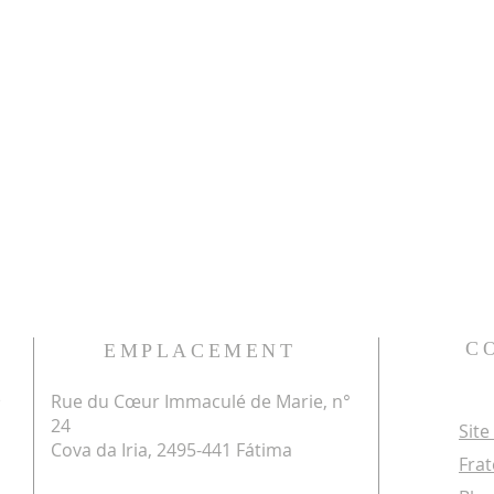
C
EMPLACEMENT
Rue du Cœur Immaculé de Marie, n°
e
24
Site
Cova da Iria, 2495-441 Fátima
Frat