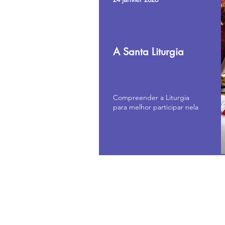
Litu
A Santa Liturgia
Compreender a Liturgia
para melhor participar nela