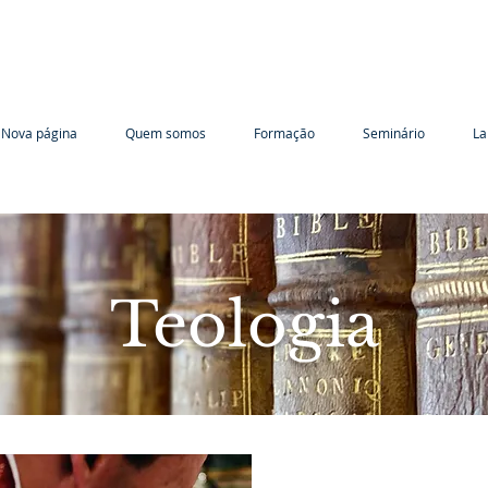
Nova página
Quem somos
Formação
Seminário
La
Teologia
e