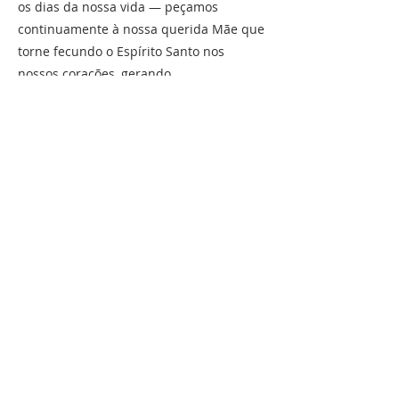
os dias da nossa vida — peçamos
continuamente à nossa querida Mãe que
torne fecundo o Espírito Santo nos
nossos corações, gerando
incessantemente Cristo em nós.
Anterior
Próximo
À PROPOS DE NOUS
La FSSP est une société de vie apostolique de
droit pontifical.
Ses membres sont des prêtres
catholiques voués au ministère pastoral, à la
formation et à la sanctification des prêtres.
EMPLACEMENT
Rue du Cœur Immaculé de Marie, n° 24
Cova da Iria,
2495-441
Fátima