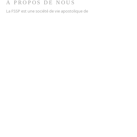
À PROPOS DE NOUS
La FSSP est une société de vie apostolique de
droit pontifical.
Ses membres sont des prêtres
catholiques voués au ministère pastoral, à la
formation et à la sanctification des prêtres.
EMPLACEMENT
Rue du Cœur Immaculé de Marie, n° 24
Cova da Iria,
2495-441
Fátima
Site officiel de la Fraternité
Blog du séminaire Wigratzbad
fssp.pt@gmail.com
© 2025 Fraternité sacerdotale Saint-