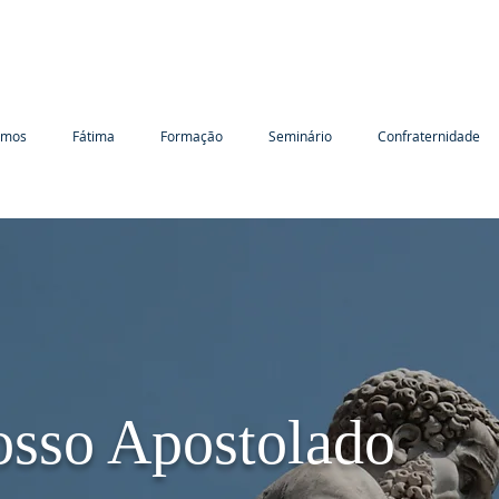
omos
Fátima
Formação
Seminário
Confraternidade
osso Apostolado