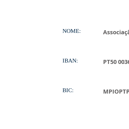
NOME:
Associaç
IBAN:
PT50 003
BIC:
MPIOPT