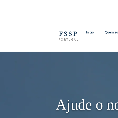
Início
Quem s
FSSP
PORTUGAL
Ajude o n