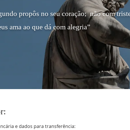
gundo propôs no seu coração;
não com trist
us ama ao que dá com alegria”
r:
ncária e dados para transferência: