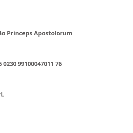
ão Princeps Apostolorum
6 0230 99100047011 76
PL