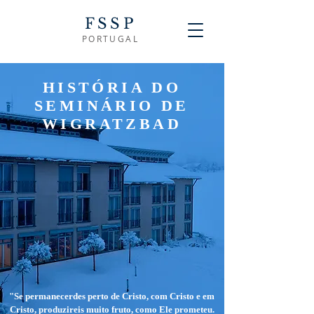
FSSP
PORTUGAL
HISTÓRIA DO
SEMINÁRIO DE
WIGRATZBAD
"Se permanecerdes perto de Cristo, com Cristo e em
Cristo, produzireis muito fruto, como Ele prometeu.