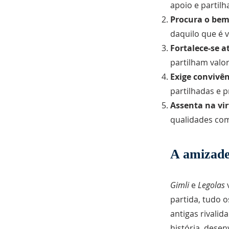
apoio e partilha
Procura o bem
daquilo que é
Fortalece-se a
partilham valo
Exige convivên
partilhadas e 
Assenta na vir
qualidades com
A amizade
Gimli
e
Legolas
partida, tudo 
antigas rivali
história, dese