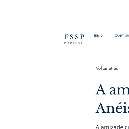
Início
Quem s
FSSP
PORTUGAL
Voltar atrás
A am
Anéi
A amizade cr