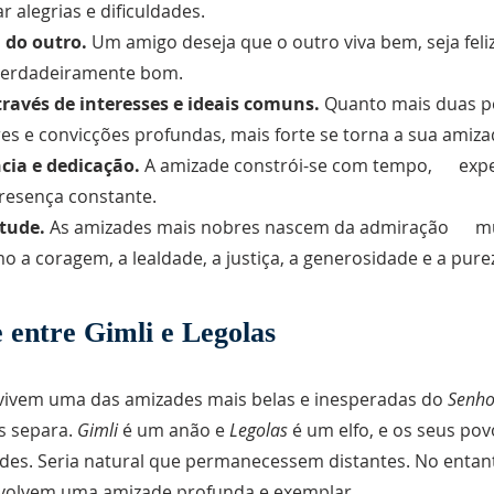
r alegrias e dificuldades.
 do outro.
Um amigo deseja que o outro viva bem, seja feli
 verdadeiramente bom.
través de interesses e ideais comuns.
Quanto mais duas p
res e convicções profundas, mais forte se torna a sua amiza
cia e dedicação.
A amizade constrói-se com tempo, expe
presença constante.
tude.
As amizades mais nobres nascem da admiração m
o a coragem, a lealdade, a justiça, a generosidade e a pure
 entre Gimli e Legolas
vivem uma das amizades mais belas e inesperadas do
Senho
os separa.
Gimli
é um anão e
Legolas
é um elfo, e os seus po
dades. Seria natural que permanecessem distantes. No entan
nvolvem uma amizade profunda e exemplar.