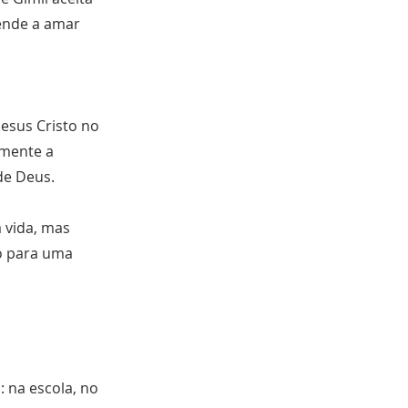
rende a amar
Jesus Cristo no
amente a
de Deus.
 vida, mas
o para uma
: na escola, no