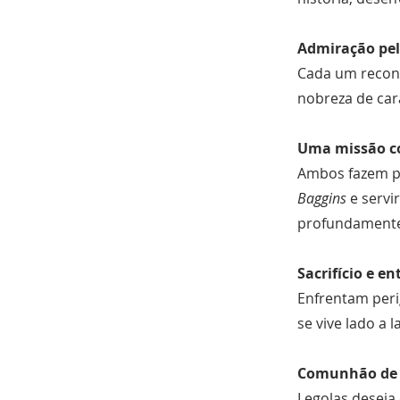
Admiração pel
Cada um reconh
nobreza de car
Uma missão 
Ambos fazem p
Baggins
e servi
profundamente
Sacrifício e e
Enfrentam peri
se vive lado a 
Comunhão de 
Legolas deseja 