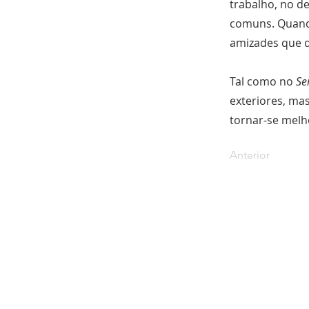
trabalho, no d
comuns. Quando
amizades que d
Tal como no
Se
exteriores, mas
tornar-se melh
Anterior
SOBRE NÓS
A FSSP é uma sociedade de vida apostólic
de direito pontifício. Os seus membros sã