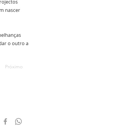
rojectos
em nascer
melhanças
dar o outro a
Próximo
ONTACTOS
ssp.pt@gmail.com