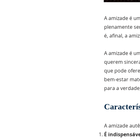
A amizade é u
plenamente sem
é, afinal, a ami
A amizade é u
querem sincera
que pode ofere
bem-estar mate
para a verdade,
Caracterí
A amizade autên
É indispensáv