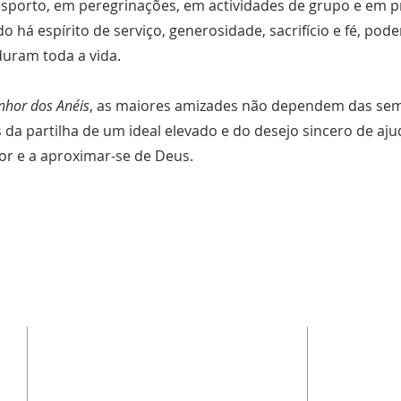
esporto, em peregrinações, em actividades de grupo e em p
 há espírito de serviço, generosidade, sacrifício e fé, pod
uram toda a vida.
nhor dos Anéis
, as maiores amizades não dependem das se
 da partilha de um ideal elevado e do desejo sincero de aju
or e a aproximar-se de Deus.
LOCALIZAÇÃO
C
a
Rua do Imaculado Coração de Maria nº24
o
Cova da Iria, 2495-441
f