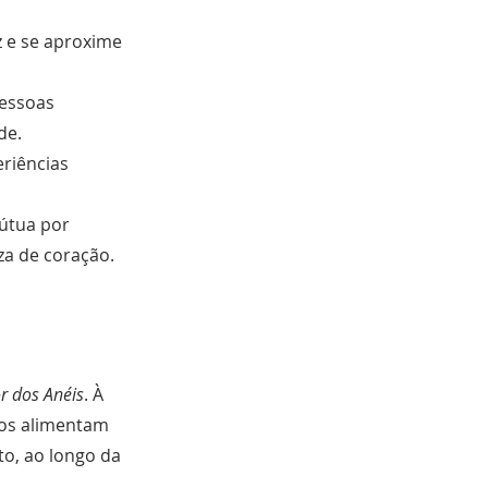
z e se aproxime
essoas
de.
riências
útua por
za de coração.
r dos Anéis
. À
vos alimentam
to, ao longo da