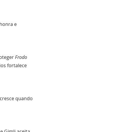
 honra e
roteger
Frodo
os fortalece
e cresce quando
e Gimli aceita