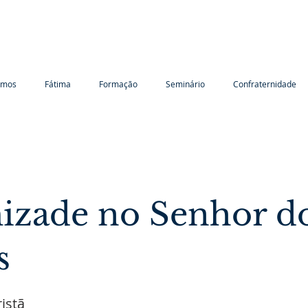
omos
Fátima
Formação
Seminário
Confraternidade
izade no Senhor d
s
istã