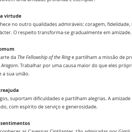
a virtude
ece no outro qualidades admiráveis: coragem, fidelidade,
ácter. O respeito transforma-se gradualmente em amizade.
comum
arte da
The Fellowship of the Ring
e partilham a missão de p
r
Aragorn
. Trabalhar por uma causa maior do que eles própri
 a sua união.
ntreajuda
gos, suportam dificuldades e partilham alegrias. A amizad
lado, com espírito de serviço e generosidade.
sentimentos
conhecer as Cavernas Cintilantes, tão admiradas por Gimli, 