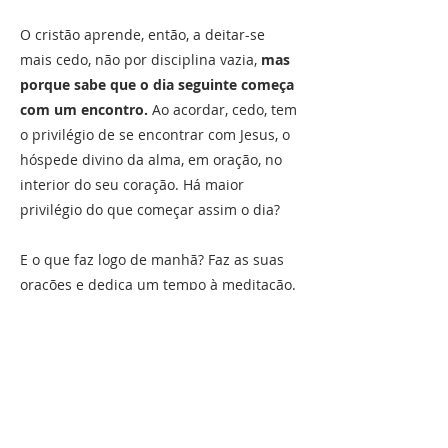
O cristão aprende, então, a deitar-se
mais cedo, não por disciplina vazia,
mas
porque sabe que o dia seguinte começa
com um encontro.
Ao acordar, cedo, tem
o privilégio de se encontrar com Jesus, o
hóspede divino da alma, em oração, no
interior do seu coração. Há maior
privilégio do que começar assim o dia?
E o que faz logo de manhã? Faz as suas
orações e dedica um tempo à meditação.
Procura aprofundar esse encontro de
amizade com Jesus. Parte do Evangelho
do dia, ou de outro texto da Sagrada
Escritura ou de um bom livro espiritual, e
faz algo simples: lê com calma; medita no
que leu; e deixa que dessa leitura nasça