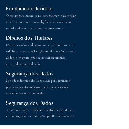
Fundamento Jurídico
O tratamento baseia-se no consentimento do titular
dos dados ou no interesse legítimo da associação,
respeitando sempre os direitos dos mesmos.
Direitos dos Titulares
Os titulares dos dados podem, a qualquer momento,
solicitar o acesso, retificação ou eliminação dos seus
dados, bem como opor-se ao seu tratamento,
através do email indicado.
Segurança dos Dados
São adotadas medidas adequadas para garantir a
proteção dos dados pessoais contra acessos não
autorizados ou uso indevido.
Segurança dos Dados
A presente política pode ser atualizada a qualquer
momento, sendo as alterações publicadas neste site.