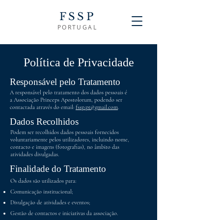
FSSP
PORTUGAL
Política de Privacidade
Responsável pelo Tratamento
A responsável pelo tratamento dos dados pessoais é
a Associação Princeps Apostolorum, podendo ser
contactada através do email:
fssp.pt@gmail.com
.
Dados Recolhidos
Podem ser recolhidos dados pessoais fornecidos
voluntariamente pelos utilizadores, incluindo nome,
contacto e imagens (fotografias), no âmbito das
atividades divulgadas.
Finalidade do Tratamento
Os dados são utilizados para:
Comunicação institucional;
Divulgação de atividades e eventos;
Gestão de contactos e iniciativas da associação.