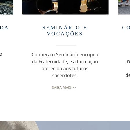
 DA
SEMINÁRIO E
C
VOCAÇÕES
da
Conheça o Seminário europeu
r
da Fraternidade, e a formação
oferecida aos futuros
de
sacerdotes.
SAIBA MAIS >>