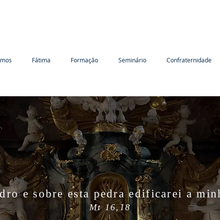
omos
Fátima
Formação
Seminário
Confraternidade
dro e sobre esta pedra edificarei a min
Mt 16,18