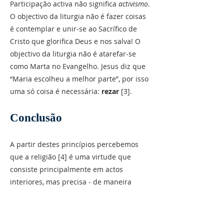
Participação activa não significa
activismo
.
O objectivo da liturgia não é fazer coisas
é contemplar e unir-se ao Sacrífico de
Cristo que glorifica Deus e nos salva! O
objectivo da liturgia não é atarefar-se
como Marta no Evangelho. Jesus diz que
“Maria escolheu a melhor parte”, por isso
uma só coisa é necessária:
rezar
[3].
Conclusão
A partir destes princípios percebemos
que a religião [4] é uma virtude que
consiste principalmente em actos
interiores, mas precisa - de maneira
secundária - de actos exteriores que
guiem os actos interiores. É esta a força
da liturgia católica: ela orienta-nos para