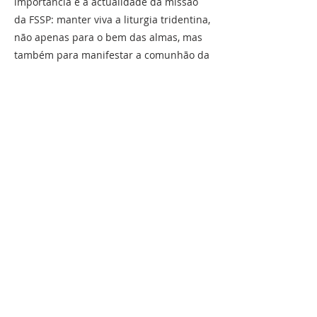
importância e a actualidade da missão
da FSSP: manter viva a liturgia tridentina,
não apenas para o bem das almas, mas
também para manifestar a comunhão da
Igreja ao longo dos séculos, como gostava
de sublinhar o Papa Bento XVI.
Caros amigos e benfeitores, rezemos
fielmente pela Igreja e pelo Papa Leão
XIV. Rezemos também para que o Espírito
Santo ilumine cada um de nós.
Tenhamos, por fim, uma grande caridade
mútua, pois os períodos de crise são
também momentos em que o divisor
actua. Prefiramos o diálogo e o silêncio
interior às discussões estéreis, aos
debates apaixonados ou às acusações
mútuas.