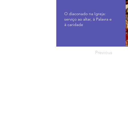
O diaconado na Igreja:
serviço ao altar, à Palavra e
à caridade
Previous