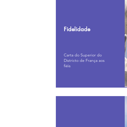
Ecle
Fidelidade
Carta do Superior do
Districto de França aos
fiéis