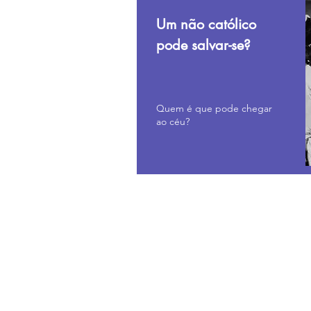
Um não católico
pode salvar-se?
Quem é que pode chegar
ao céu?