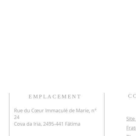
C
EMPLACEMENT
Rue du Cœur Immaculé de Marie, n°
e
24
Site
Cova da Iria, 2495-441 Fátima
Frat