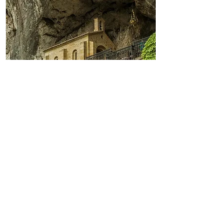
Apelo a Covadonga
Covadonga: o berço da
Reconquista e das raízes cristãs
de Portugal