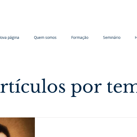
ova página
Quem somos
Formação
Seminário
H
rtículos por te