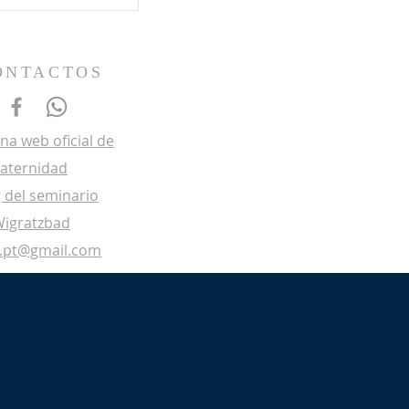
ONTACTOS
na web oficial de
raternidad
 del seminario
Wigratzbad
p.pt@gmail.com