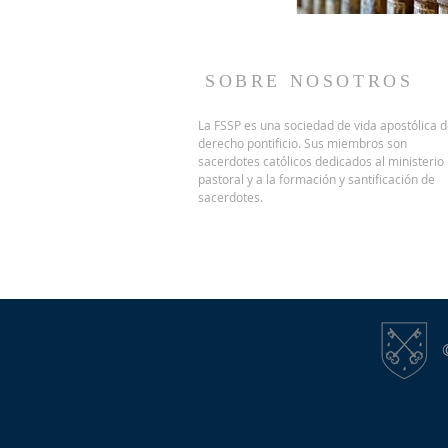
SOBRE NOSOTROS
La FSSP es una sociedad de vida apostólica 
derecho pontificio.
Sus miembros son
sacerdotes católicos dedicados al ministerio
pastoral y a la formación y santificación de
sacerdotes.