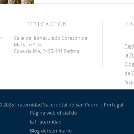
C
UBICACIÓN
Calle del Inmaculado Corazón de
de
María, n.º 24
Pági
Cova da Iria, 2495-441 Fátima
la F
Blog
de 
fss
© 2025 Fraternidad Sacerdotal de San Pedro | Portugal
Página web oficial de
la Fraternidad
Blog del seminario