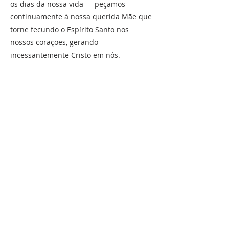
os dias da nossa vida — peçamos
continuamente à nossa querida Mãe que
torne fecundo o Espírito Santo nos
nossos corações, gerando
incessantemente Cristo em nós.
Anterior
Próximo
SOBRE NOSOTROS
La FSSP es una sociedad de vida apostólica de
derecho pontificio.
Sus miembros son
sacerdotes católicos dedicados al ministerio
pastoral y a la formación y santificación de
sacerdotes.
UBICACIÓN
Calle del Inmaculado Corazón de María,