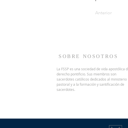
Anterior
SOBRE NOSOTROS
La FSSP es una sociedad de vida apostólica 
derecho pontificio.
Sus miembros son
sacerdotes católicos dedicados al ministerio
pastoral y a la formación y santificación de
sacerdotes.