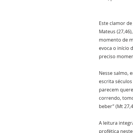
Este clamor de
Mateus (27,46),
momento de maio
evoca o início
preciso momen
Nesse salmo, e
escrita século
parecem querer 
correndo, tom
beber” (Mt 27,4
A leitura inte
profética nest