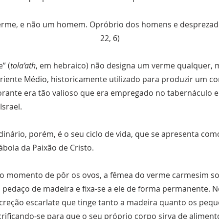
erme, e não um homem. Opróbrio dos homens e desprezado 
22, 6)
” (
tola’ath
, em hebraico) não designa um verme qualquer, 
iente Médio, historicamente utilizado para produzir um co
corante era tão valioso que era empregado no tabernáculo e
Israel.
dinário, porém, é o seu ciclo de vida, que se apresenta co
ábola da Paixão de Cristo.
o momento de pôr os ovos, a fêmea do verme carmesim s
 pedaço de madeira e fixa-se a ele de forma permanente. N
reção escarlate que tinge tanto a madeira quanto os peq
rificando-se para que o seu próprio corpo sirva de aliment