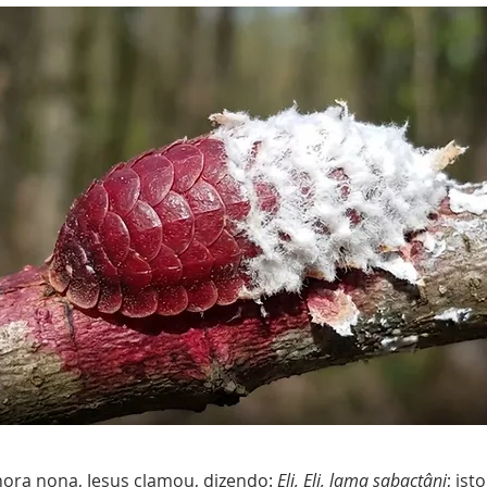
 hora nona, Jesus clamou, dizendo:
Eli, Eli, lama sabactâni
; ist