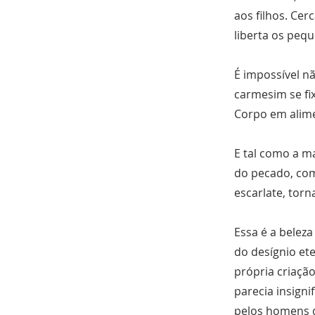
aos filhos. Cer
liberta os peq
É impossível n
carmesim se fi
Corpo em alime
E tal como a m
do pecado, com
escarlate, torn
Essa é a beleza
do desígnio et
própria criaçã
parecia insigni
pelos homens qu