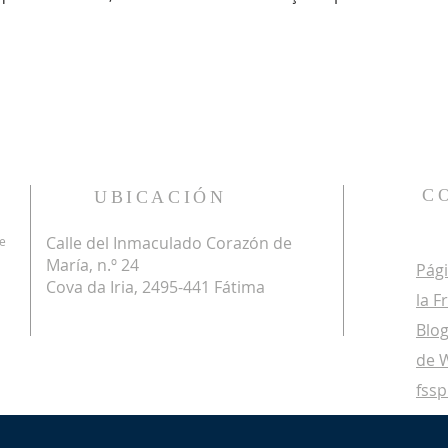
C
UBICACIÓN
Calle del Inmaculado Corazón de
de
María, n.º 24
Pági
Cova da Iria, 2495-441 Fátima
la F
Blog
de 
fss