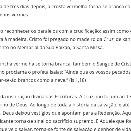
ca de três dias depois, a crosta vermelha torna-se branca c
uenos vermes.
ão reconhecer os paralelos com a crucificação: assim como
xa à madeira, Cristo foi pregado no madeiro da Cruz, deixa
nto no Memorial da Sua Paixão, a Santa Missa.
ancha vermelha se torna branca, também o Sangue de Crist
o proclama o profeta Isaías: “Ainda que os vossos pecado
ar-se-ão brancos como a neve.” (Is 1,18)
 da inspiração divina das Escrituras. A Cruz não foi um acid
erno de Deus. Ao longo de toda a história da salvação, e a
o, Deus deixou vestígios que apontam para a Redenção. Aqu
ficante torna-se sinal do sacrifício supremo. E Aquele que fo
e veio salvar, torna-se fonte de salvação e penhor de vida