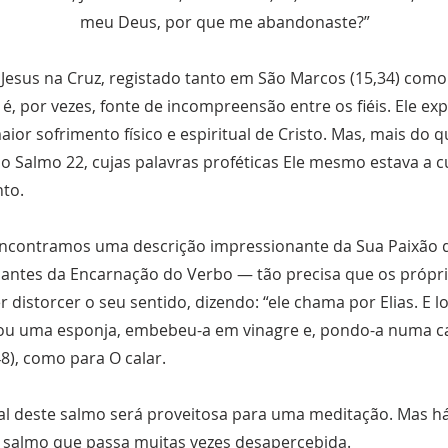
meu Deus, por que me abandonaste?”
 Jesus na Cruz, registado tanto em São Marcos (15,34) com
 é, por vezes, fonte de incompreensão entre os fiéis. Ele ex
r sofrimento físico e espiritual de Cristo. Mas, mais do qu
 do Salmo 22, cujas palavras proféticas Ele mesmo estava a 
to.
ncontramos uma descrição impressionante da Sua Paixão 
s antes da Encarnação do Verbo — tão precisa que os própr
distorcer o seu sentido, dizendo: “ele chama por Elias. E l
ou uma esponja, embebeu-a em vinagre e, pondo-a numa ca
8), como para O calar.
gral deste salmo será proveitosa para uma meditação. Mas
e salmo que passa muitas vezes desapercebida.