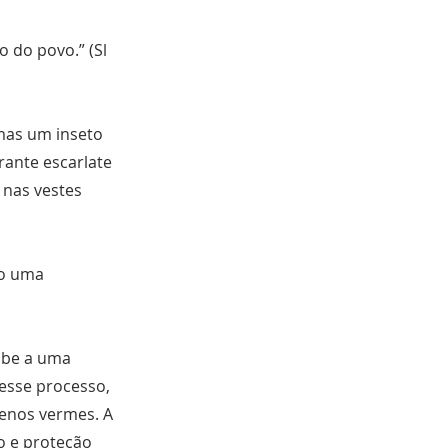
do povo.” (Sl
mas um inseto
rante escarlate
 nas vestes
mo uma
obe a uma
esse processo,
uenos vermes. A
o e proteção