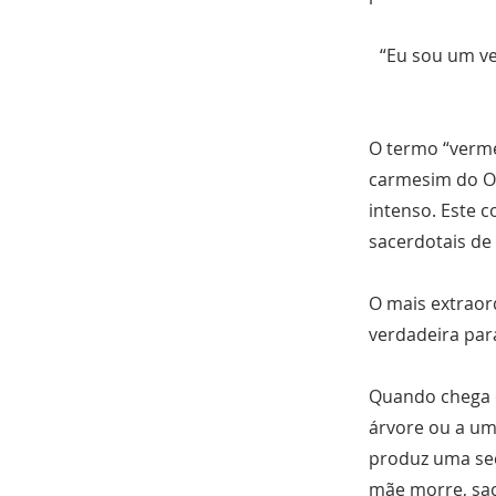
“Eu sou um v
O termo “verme
carmesim do Or
intenso. Este 
sacerdotais de 
O mais extraor
verdadeira par
Quando chega 
árvore ou a um
produz uma sec
mãe morre, sac