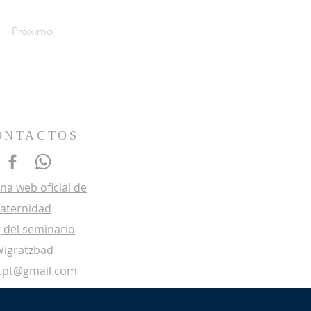
Próximo
ONTACTOS
na web oficial de
raternidad
 del seminario
Wigratzbad
p.pt@gmail.com