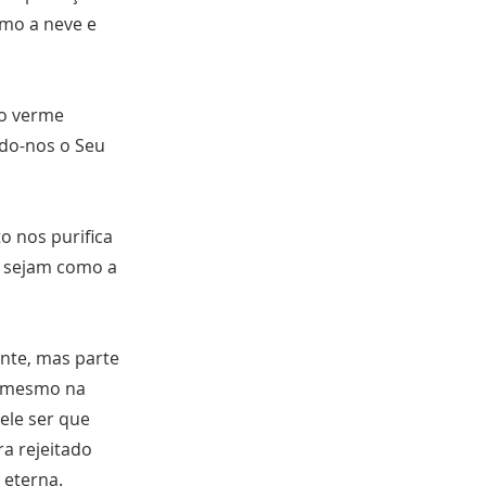
omo a neve e
 o verme
ndo-nos o Seu
o nos purifica
s sejam como a
ente, mas parte
té mesmo na
ele ser que
ra rejeitado
 eterna.