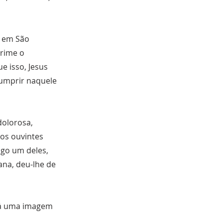
o em São
prime o
e isso, Jesus
cumprir naquele
dolorosa,
ios ouvintes
ogo um deles,
na, deu-lhe de
 há uma imagem