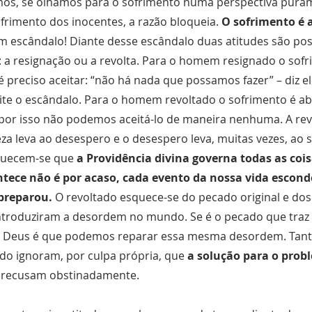
os, se olhamos para o sofrimento numa perspectiva puram
frimento dos inocentes, a razão bloqueia.
O sofrimento é 
escândalo! Diante desse escândalo duas atitudes são poss
a resignação ou a revolta. Para o homem resignado o sof
 é preciso aceitar: “não há nada que possamos fazer” – diz 
te o escândalo. Para o homem revoltado o sofrimento é a
por isso não podemos aceitá-lo de maneira nenhuma. A revo
steza leva ao desespero e o desespero leva, muitas vezes, ao s
quecem-se que
a Providência divina governa todas as coi
ntece não é por acaso, cada evento da nossa vida escon
preparou.
O revoltado esquece-se do pecado original e do
ntroduziram a desordem no mundo. Se é o pecado que traz
e Deus é que podemos reparar essa mesma desordem. Tant
do ignoram, por culpa própria, que
a solução para o prob
 recusam obstinadamente.