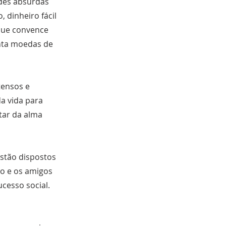
ades absurdas
 dinheiro fácil
 que convence
inta moedas de
tensos e
da vida para
tar da alma
estão dispostos
ho e os amigos
cesso social.