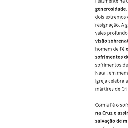
Felizmente há 
generosidade
dois extremos 
resignação. A
vales profundos
visão sobrena
homem de Fé
sofrimentos de
sofrimentos de 
Natal, em memó
Igreja celebra
mártires de Cri
Com a Fé o sof
na Cruz e assi
salvação de m