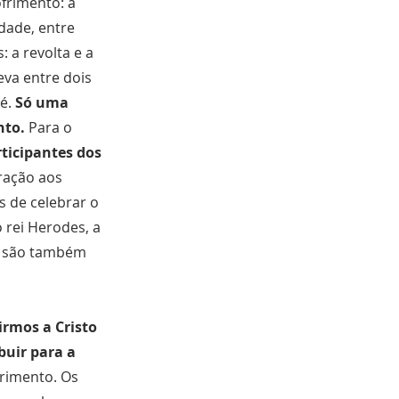
frimento: a
dade, entre
 a revolta e a
va entre dois
Fé.
Só uma
nto.
Para o
ticipantes dos
ração aos
s de celebrar o
 rei Herodes, a
ão são também
irmos a Cristo
buir para a
frimento. Os