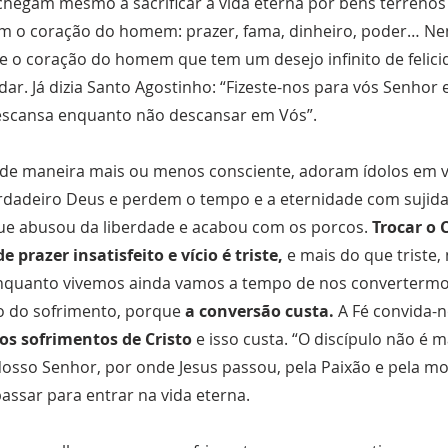
chegam mesmo a sacrificar a vida eterna por bens terrenos
m o coração do homem: prazer, fama, dinheiro, poder… N
e o coração do homem que tem um desejo infinito de felici
ar. Já dizia Santo Agostinho: “Fizeste-nos para vós Senhor 
escansa enquanto não descansar em Vós”.
 de maneira mais ou menos consciente, adoram ídolos em v
rdadeiro Deus e perdem o tempo e a eternidade com sujid
que abusou da liberdade e acabou com os porcos.
Trocar o
e prazer insatisfeito e vício é triste,
e mais do que triste,
nquanto vivemos ainda vamos a tempo de nos convertermos
o do sofrimento, porque
a conversão custa.
A Fé convida-n
os sofrimentos de Cristo
e isso custa. “O discípulo não é 
 Nosso Senhor, por onde Jesus passou, pela Paixão e pela 
assar para entrar na vida eterna.