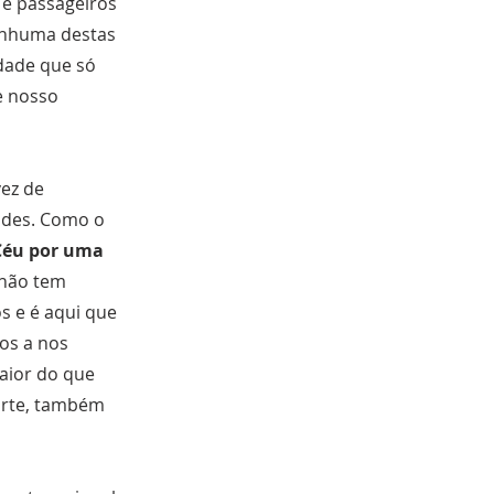
 e passageiros
enhuma destas
dade que só
e nosso
ez de
ades. Como o
 Céu por uma
 não tem
 e é aqui que
os a nos
maior do que
morte, também