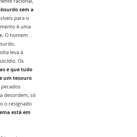
ente racional,
absurdo sem a
íveis para o
rimento é uma
ele. O homem
bsurdo,
lta leva à
uicídio. Os
sas e que tudo
de um tesouro
s pecados
 a desordem, só
o o resignado
lema está em