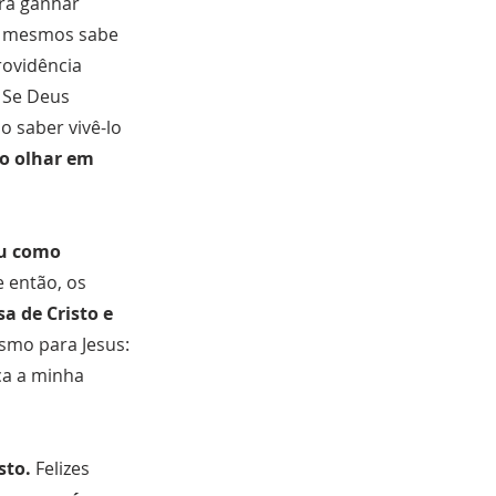
ra ganhar
ós mesmos sabe
rovidência
. Se Deus
o saber vivê-lo
o olhar em
eu como
 então, os
a de Cristo e
smo para Jesus:
aça a minha
sto.
Felizes