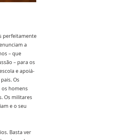
os perfeitamente
 renunciam a
lhos – que
ussão – para os
escola e apoiá-
 pais. Os
al os homens
s. Os militares
iam e o seu
os. Basta ver