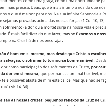
s sofrimentos como uma graça, como uma oportunidade pa
em mais precisa. Deus, que é mais íntimo a nós do que n
nós o que é melhor para nós. Na sua infinita Sabedoria a P
e sejamos provados acima das nossas forças (1 Cor 10, 13)
sofrimento (a dor ou a morte) surja na nossa vida é precis
e. É mais fácil dizer do que fazer, mas se
fixarmos o noss
emplo na Cruz há de nos encorajar.
não é bom em si mesmo, mas desde que Cristo o escolh
a salvação, o sofrimento tornou-se bom e amável.
Desde
dor como participação dos sofrimentos de Cristo,
por caus
 da dor em si mesma,
que permanece um mal horrível, me
o te é possível; afasta de mim este cálice! Mas que não se f
tua” (Mc 14, 36).
s são as nossas cruzes: pequenos reflexos da Cruz de Cri