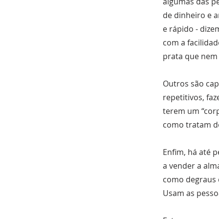
algumas das pe
de dinheiro e a
e rápido - diz
com a facilida
prata que nem 
Outros são cap
repetitivos, fa
terem um “corp
como tratam do
Enfim, há até p
a vender a alm
como degraus d
Usam as pessoa