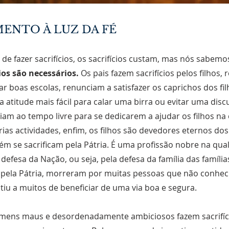
ENTO À LUZ DA FÉ
de fazer sacrifícios, os sacrifícios custam, mas nós sabem
cios são necessários.
Os pais fazem sacrifícios pelos filhos,
ar boas escolas, renunciam a satisfazer os caprichos dos fi
a atitude mais fácil para calar uma birra ou evitar uma disc
am ao tempo livre para se dedicarem a ajudar os filhos na 
rias actividades, enfim, os filhos são devedores eternos dos
m se sacrificam pela Pátria. É uma profissão nobre na qu
 defesa da Nação, ou seja, pela defesa da família das família
ela Pátria, morreram por muitas pessoas que não conhec
itiu a muitos de beneficiar de uma via boa e segura.
ens maus e desordenadamente ambiciosos fazem sacrifíci