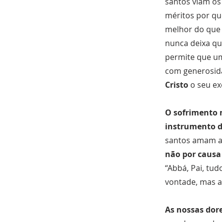
santos viam o
méritos por qu
melhor do que 
nunca deixa qu
permite que um 
com generosidad
Cristo
o seu ex
O sofrimento 
instrumento d
santos amam a 
não por causa
“Abbá, Pai, tud
vontade, mas a 
As nossas dore