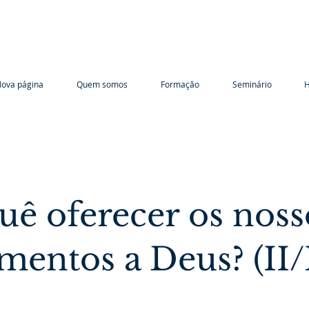
ova página
Quem somos
Formação
Seminário
H
uê oferecer os noss
mentos a Deus? (II/I