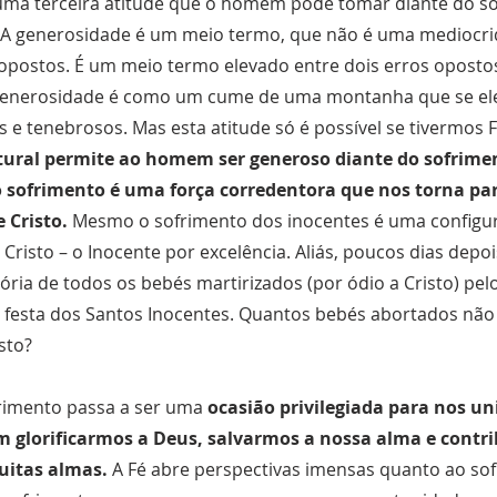
uma terceira atitude que o homem pode tomar diante do so
. A generosidade é um meio termo, que não é uma mediocri
opostos. É um meio termo elevado entre dois erros opostos:
 generosidade é como um cume de uma montanha que se ele
 e tenebrosos. Mas esta atitude só é possível se tivermos 
tural permite ao homem ser generoso diante do sofrime
o sofrimento é uma força corredentora que nos torna par
 Cristo.
Mesmo o sofrimento dos inocentes é uma configu
Cristo – o Inocente por excelência. Aliás, poucos dias depoi
ria de todos os bebés martirizados (por ódio a Cristo) pelo
 a festa dos Santos Inocentes. Quantos bebés abortados n
sto?
rimento passa a ser uma
ocasião privilegiada para nos un
m glorificarmos a Deus, salvarmos a nossa alma e contri
uitas almas.
A Fé abre perspectivas imensas quanto ao so