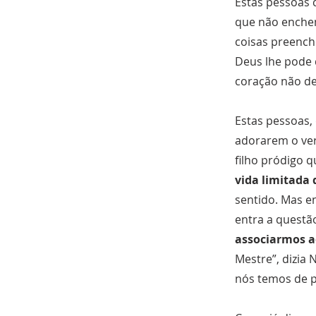
Estas pessoas 
que não enche
coisas preench
Deus lhe pode d
coração não d
Estas pessoas,
adorarem o ve
filho pródigo 
vida limitada d
sentido. Mas e
entra a questã
associarmos a
Mestre”, dizia
nós temos de p