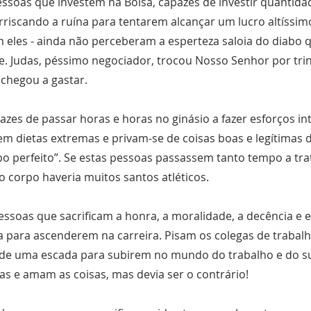
ssoas que investem na Bolsa, capazes de investir quantid
rriscando a ruína para tentarem alcançar um lucro altíssimo,
em eles - ainda não perceberam a esperteza saloia do diabo
de. Judas, péssimo negociador, trocou Nosso Senhor por tr
chegou a gastar.
azes de passar horas e horas no ginásio a fazer esforços in
zem dietas extremas e privam-se de coisas boas e legítimas 
o perfeito”. Se estas pessoas passassem tanto tempo a tra
 corpo haveria muitos santos atléticos.
essoas que sacrificam a honra, a moralidade, a decência e 
a para ascenderem na carreira. Pisam os colegas de trabal
e uma escada para subirem no mundo do trabalho e do su
s e amam as coisas, mas devia ser o contrário!