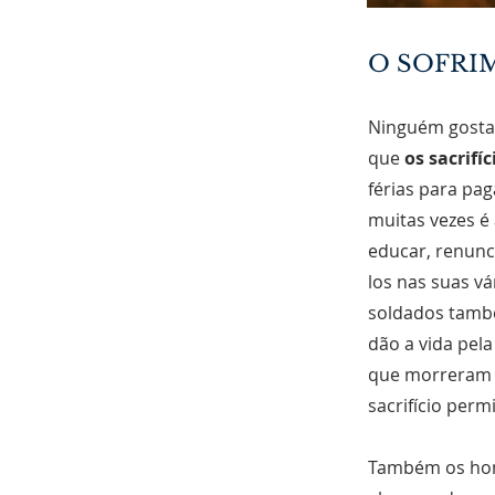
O SOFRIM
Ninguém gosta 
que
os sacrifí
férias para pag
muitas vezes é 
educar, renunci
los nas suas vá
soldados també
dão a vida pela
que morreram p
sacrifício perm
Também os hom