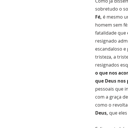
Como já dissem
sobretudo o so
Fé,
é mesmo um 
homem sem fé: 
fatalidade que
resignado admi
escandaloso e 
tristeza, a tri
resignados es
o que nos aco
que Deus nos 
pessoais que i
com a graça d
como o revolta
Deus,
que eles