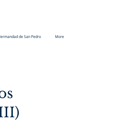
ermandad de San Pedro
More
os
II)